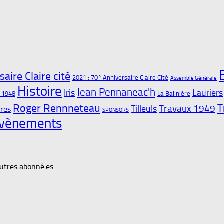
aire Claire cité
2021 : 70° Anniversaire Claire Cité
Assemblé Générale
Histoire
Jean Pennaneac'h
Iris
Lauriers
t 1948
La Balinière
Roger Rennneteau
T
Travaux 1949
Tilleuls
res
SPONSORS
vènements
autres abonné·es.