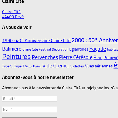
Claire Cité
Claire Cité
44400 Rezé
A vous de voir
2000 : 50° Annivers
1990 : 40° Anniversaire Claire Cité
Façade
Balinière
Eglantines
Claire Cité Festival
Décoration
habita
Peintures
Pervenches
Pierre Cérésole
Plan
Primevè
é
Vide Grenier
Vues aériennes
Type S'
Type T
Violettes
Victor Fortun
Abonnez-vous à notre newsletter
Abonnez-vous à la newsletter de Claire Cité et rejoignez les 78 