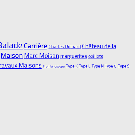
Balade
Carrière
Château de la
Charles Richard
Maison
Marc Moisan
marguerites
oeillets
ravaux Maisons
Type K
Type L
Type N
Type S
Type Q
Trombinoscope