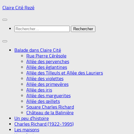
Skip
Claire Cité Rezé
to
content
Rechercher :
Balade dans Claire Cité
Rue Pierre Cérésole
Allée des pervenches
Allée des églantines
Allée des Tilleuls et Allée des Lauriers
Allée des violettes
Allée des primevères
Allée des iris
Allée des marguerites
Allée des œillets
Square Charles Richard
Château de la Balinière
Un peu d’histoire
Charles Richard (1922-1995)
Les maisons