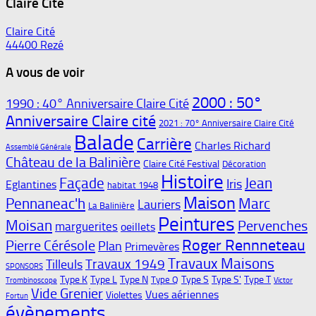
Claire Cité
Claire Cité
44400 Rezé
A vous de voir
2000 : 50°
1990 : 40° Anniversaire Claire Cité
Anniversaire Claire cité
2021 : 70° Anniversaire Claire Cité
Balade
Carrière
Charles Richard
Assemblé Générale
Château de la Balinière
Claire Cité Festival
Décoration
Histoire
Façade
Jean
Iris
Eglantines
habitat 1948
Maison
Pennaneac'h
Marc
Lauriers
La Balinière
Peintures
Moisan
Pervenches
marguerites
oeillets
Roger Rennneteau
Pierre Cérésole
Plan
Primevères
Travaux Maisons
Travaux 1949
Tilleuls
SPONSORS
Type K
Type L
Type N
Type S
Type S'
Type T
Type Q
Trombinoscope
Victor
Vide Grenier
Vues aériennes
Violettes
Fortun
évènements