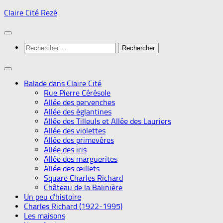
Skip
Claire Cité Rezé
to
content
Rechercher :
Balade dans Claire Cité
Rue Pierre Cérésole
Allée des pervenches
Allée des églantines
Allée des Tilleuls et Allée des Lauriers
Allée des violettes
Allée des primevères
Allée des iris
Allée des marguerites
Allée des œillets
Square Charles Richard
Château de la Balinière
Un peu d’histoire
Charles Richard (1922-1995)
Les maisons