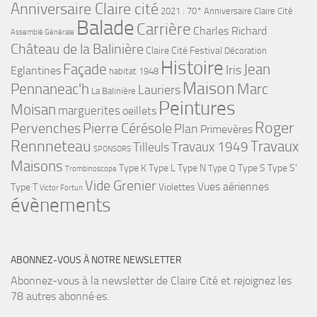
Anniversaire Claire cité
2021 : 70° Anniversaire Claire Cité
Balade
Carrière
Charles Richard
Assemblé Générale
Château de la Balinière
Claire Cité Festival
Décoration
Histoire
Façade
Jean
Iris
Eglantines
habitat 1948
Maison
Pennaneac'h
Marc
Lauriers
La Balinière
Peintures
Moisan
marguerites
oeillets
Roger
Pervenches
Pierre Cérésole
Plan
Primevères
Rennneteau
Travaux
Travaux 1949
Tilleuls
SPONSORS
Maisons
Type K
Type L
Type N
Type S
Type S'
Type Q
Trombinoscope
Vide Grenier
Vues aériennes
Type T
Violettes
Victor Fortun
évènements
ABONNEZ-VOUS À NOTRE NEWSLETTER
Abonnez-vous à la newsletter de Claire Cité et rejoignez les
78 autres abonné·es.