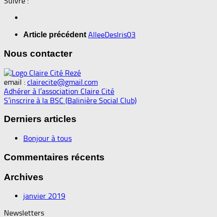
Suivre :
AlleeDesIris03
Article précédent
Nous contacter
email :
clairecite@gmail.com
Adhérer à l’association Claire Cité
S’inscrire à la BSC (Balinière Social Club)
Derniers articles
Bonjour à tous
Commentaires récents
Archives
janvier 2019
Newsletters