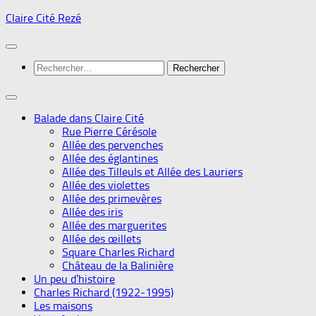
Skip
Claire Cité Rezé
to
content
Rechercher :
Balade dans Claire Cité
Rue Pierre Cérésole
Allée des pervenches
Allée des églantines
Allée des Tilleuls et Allée des Lauriers
Allée des violettes
Allée des primevères
Allée des iris
Allée des marguerites
Allée des œillets
Square Charles Richard
Château de la Balinière
Un peu d’histoire
Charles Richard (1922-1995)
Les maisons