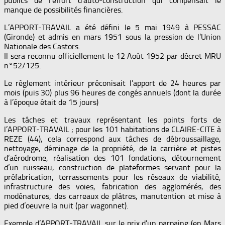
publics de l’effort d’auto-construction qui compensait le
manque de possibilités financières.
L’APPORT-TRAVAIL a été défini le 5 mai 1949 à PESSAC
(Gironde) et admis en mars 1951 sous la pression de l’Union
Nationale des Castors.
Il sera reconnu officiellement le 12 Août 1952 par décret MRU
n°52/125.
Le règlement intérieur préconisait l’apport de 24 heures par
mois (puis 30) plus 96 heures de congés annuels (dont la durée
à l’époque était de 15 jours)
Les tâches et travaux représentant les points forts de
l’APPORT-TRAVAIL ; pour les 101 habitations de CLAIRE-CITE à
REZE (44), cela correspond aux tâches de débroussaillage,
nettoyage, déminage de la propriété, de la carrière et pistes
d’aérodrome, réalisation des 101 fondations, détournement
d’un ruisseau, construction de plateformes servant pour la
préfabrication, terrassements pour les réseaux de viabilité,
infrastructure des voies, fabrication des agglomérés, des
modénatures, des carreaux de plâtres, manutention et mise à
pied d’oeuvre la nuit (par wagonnet).
Exemple d’APPORT-TRAVAIL sur le prix d’un parpaing (en Mars