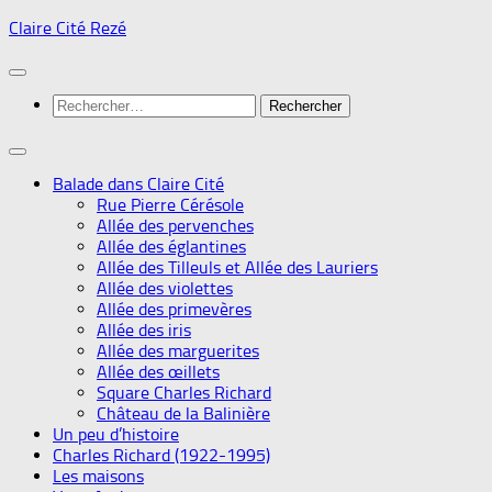
Skip
Claire Cité Rezé
to
content
Rechercher :
Balade dans Claire Cité
Rue Pierre Cérésole
Allée des pervenches
Allée des églantines
Allée des Tilleuls et Allée des Lauriers
Allée des violettes
Allée des primevères
Allée des iris
Allée des marguerites
Allée des œillets
Square Charles Richard
Château de la Balinière
Un peu d’histoire
Charles Richard (1922-1995)
Les maisons