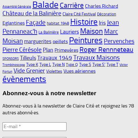
Balade
Carrière
Charles Richard
Assemblé Générale
Château de la Balinière
Claire Cité Festival
Décoration
Histoire
Façade
Jean
Iris
Eglantines
habitat 1948
Maison
Pennaneac'h
Marc
Lauriers
La Balinière
Peintures
Moisan
Pervenches
marguerites
oeillets
Roger Rennneteau
Pierre Cérésole
Plan
Primevères
Travaux Maisons
Travaux 1949
Tilleuls
SPONSORS
Type K
Type L
Type N
Type S
Type S'
Type T
Type Q
Trombinoscope
Victor
Vide Grenier
Vues aériennes
Violettes
Fortun
évènements
Abonnez-vous à notre newsletter
Abonnez-vous à la newsletter de Claire Cité et rejoignez les 78
autres abonné·es.