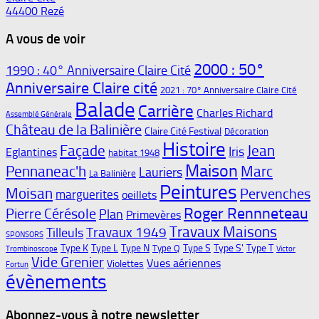
44400 Rezé
A vous de voir
2000 : 50°
1990 : 40° Anniversaire Claire Cité
Anniversaire Claire cité
2021 : 70° Anniversaire Claire Cité
Balade
Carrière
Charles Richard
Assemblé Générale
Château de la Balinière
Claire Cité Festival
Décoration
Histoire
Façade
Jean
Iris
Eglantines
habitat 1948
Maison
Pennaneac'h
Marc
Lauriers
La Balinière
Peintures
Moisan
Pervenches
marguerites
oeillets
Roger Rennneteau
Pierre Cérésole
Plan
Primevères
Travaux Maisons
Travaux 1949
Tilleuls
SPONSORS
Type K
Type L
Type N
Type S
Type S'
Type T
Type Q
Trombinoscope
Victor
Vide Grenier
Vues aériennes
Violettes
Fortun
évènements
Abonnez-vous à notre newsletter