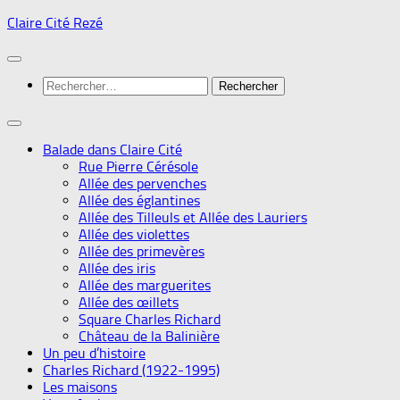
Skip
Claire Cité Rezé
to
content
Rechercher :
Balade dans Claire Cité
Rue Pierre Cérésole
Allée des pervenches
Allée des églantines
Allée des Tilleuls et Allée des Lauriers
Allée des violettes
Allée des primevères
Allée des iris
Allée des marguerites
Allée des œillets
Square Charles Richard
Château de la Balinière
Un peu d’histoire
Charles Richard (1922-1995)
Les maisons