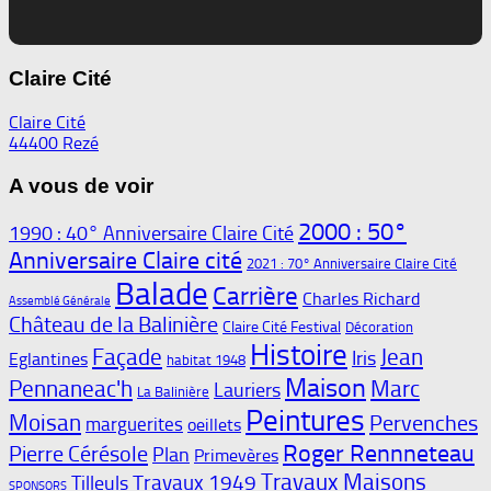
Claire Cité
Claire Cité
44400 Rezé
A vous de voir
2000 : 50°
1990 : 40° Anniversaire Claire Cité
Anniversaire Claire cité
2021 : 70° Anniversaire Claire Cité
Balade
Carrière
Charles Richard
Assemblé Générale
Château de la Balinière
Claire Cité Festival
Décoration
Histoire
Façade
Jean
Iris
Eglantines
habitat 1948
Maison
Pennaneac'h
Marc
Lauriers
La Balinière
Peintures
Moisan
Pervenches
marguerites
oeillets
Roger Rennneteau
Pierre Cérésole
Plan
Primevères
Travaux Maisons
Travaux 1949
Tilleuls
SPONSORS