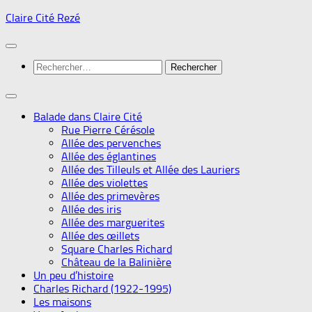
Skip
Claire Cité Rezé
to
content
Rechercher :
Balade dans Claire Cité
Rue Pierre Cérésole
Allée des pervenches
Allée des églantines
Allée des Tilleuls et Allée des Lauriers
Allée des violettes
Allée des primevères
Allée des iris
Allée des marguerites
Allée des œillets
Square Charles Richard
Château de la Balinière
Un peu d’histoire
Charles Richard (1922-1995)
Les maisons