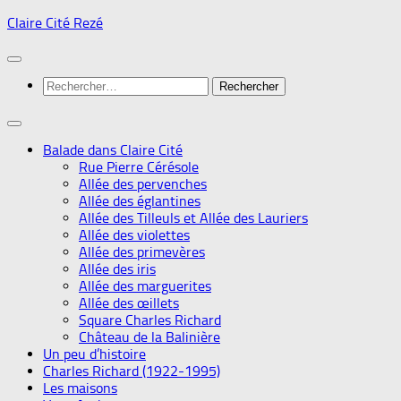
Skip
Claire Cité Rezé
to
content
Rechercher :
Balade dans Claire Cité
Rue Pierre Cérésole
Allée des pervenches
Allée des églantines
Allée des Tilleuls et Allée des Lauriers
Allée des violettes
Allée des primevères
Allée des iris
Allée des marguerites
Allée des œillets
Square Charles Richard
Château de la Balinière
Un peu d’histoire
Charles Richard (1922-1995)
Les maisons