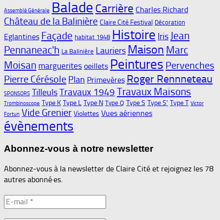
Balade
Carrière
Charles Richard
Assemblé Générale
Château de la Balinière
Claire Cité Festival
Décoration
Histoire
Façade
Jean
Iris
Eglantines
habitat 1948
Maison
Pennaneac'h
Marc
Lauriers
La Balinière
Peintures
Moisan
Pervenches
marguerites
oeillets
Roger Rennneteau
Pierre Cérésole
Plan
Primevères
Travaux Maisons
Travaux 1949
Tilleuls
SPONSORS
Type K
Type L
Type N
Type S
Type S'
Type T
Type Q
Trombinoscope
Victor
Vide Grenier
Vues aériennes
Violettes
Fortun
évènements
Abonnez-vous à notre newsletter
Abonnez-vous à la newsletter de Claire Cité et rejoignez les 78
autres abonné·es.