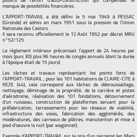
publics de l’effort d’auto-construction qui compensait le
manque de possibilités financières.
L’APPORT-TRAVAIL a été défini le 5 mai 1949 à PESSAC
(Gironde) et admis en mars 1951 sous la pression de l’Union
Nationale des Castors.
Il sera reconnu officiellement le 12 Août 1952 par décret MRU
n°52/125.
Le règlement intérieur préconisait l’apport de 24 heures par
mois (puis 30) plus 96 heures de congés annuels (dont la durée
à l’époque était de 15 jours)
Les tâches et travaux représentant les points forts de
l’APPORT-TRAVAIL ; pour les 101 habitations de CLAIRE-CITE à
REZE (44), cela correspond aux tâches de débroussaillage,
nettoyage, déminage de la propriété, de la carrière et pistes
d’aérodrome, réalisation des 101 fondations, détournement
d’un ruisseau, construction de plateformes servant pour la
préfabrication, terrassements pour les réseaux de viabilité,
infrastructure des voies, fabrication des agglomérés, des
modénatures, des carreaux de plâtres, manutention et mise à
pied d’oeuvre la nuit (par wagonnet).
Exemple d’APPORT-TRAVAIL sur le prix d’un parpaing (en Mars