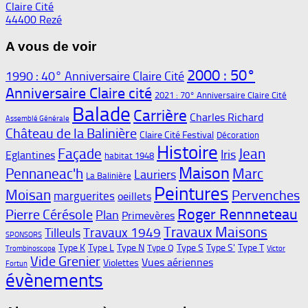
Claire Cité
44400 Rezé
A vous de voir
2000 : 50°
1990 : 40° Anniversaire Claire Cité
Anniversaire Claire cité
2021 : 70° Anniversaire Claire Cité
Balade
Carrière
Charles Richard
Assemblé Générale
Château de la Balinière
Claire Cité Festival
Décoration
Histoire
Façade
Jean
Iris
Eglantines
habitat 1948
Maison
Pennaneac'h
Marc
Lauriers
La Balinière
Peintures
Moisan
Pervenches
marguerites
oeillets
Roger Rennneteau
Pierre Cérésole
Plan
Primevères
Travaux Maisons
Travaux 1949
Tilleuls
SPONSORS
Type K
Type L
Type N
Type S
Type S'
Type T
Type Q
Trombinoscope
Victor
Vide Grenier
Vues aériennes
Violettes
Fortun
évènements