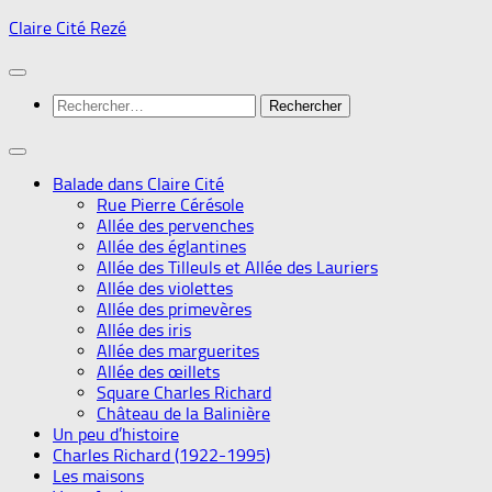
Skip
Claire Cité Rezé
to
content
Rechercher :
Balade dans Claire Cité
Rue Pierre Cérésole
Allée des pervenches
Allée des églantines
Allée des Tilleuls et Allée des Lauriers
Allée des violettes
Allée des primevères
Allée des iris
Allée des marguerites
Allée des œillets
Square Charles Richard
Château de la Balinière
Un peu d’histoire
Charles Richard (1922-1995)
Les maisons