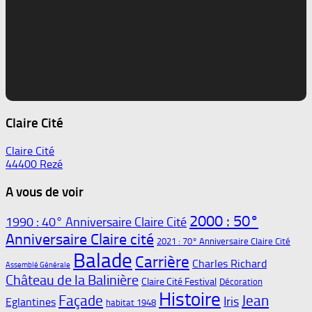
Claire Cité
Claire Cité
44400 Rezé
A vous de voir
2000 : 50°
1990 : 40° Anniversaire Claire Cité
Anniversaire Claire cité
2021 : 70° Anniversaire Claire Cité
Balade
Carrière
Charles Richard
Assemblé Générale
Château de la Balinière
Claire Cité Festival
Décoration
Histoire
Façade
Jean
Iris
Eglantines
habitat 1948