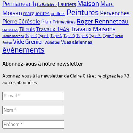
Maison
Pennaneac'h
Marc
Lauriers
La Balinière
Peintures
Moisan
Pervenches
marguerites
oeillets
Roger Rennneteau
Pierre Cérésole
Plan
Primevères
Travaux Maisons
Travaux 1949
Tilleuls
SPONSORS
Type K
Type L
Type N
Type S
Type S'
Type T
Type Q
Trombinoscope
Victor
Vide Grenier
Vues aériennes
Violettes
Fortun
évènements
Abonnez-vous à notre newsletter
Abonnez-vous à la newsletter de Claire Cité et rejoignez les 78
autres abonné·es.