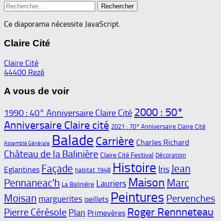
Rechercher :
Ce diaporama nécessite JavaScript.
Claire Cité
Claire Cité
44400 Rezé
A vous de voir
2000 : 50°
1990 : 40° Anniversaire Claire Cité
Anniversaire Claire cité
2021 : 70° Anniversaire Claire Cité
Balade
Carrière
Charles Richard
Assemblé Générale
Château de la Balinière
Claire Cité Festival
Décoration
Histoire
Façade
Jean
Iris
Eglantines
habitat 1948
Maison
Pennaneac'h
Marc
Lauriers
La Balinière
Peintures
Moisan
Pervenches
marguerites
oeillets
Roger Rennneteau
Pierre Cérésole
Plan
Primevères