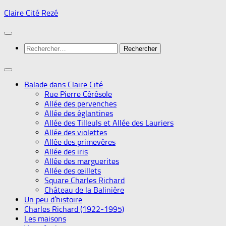
Skip
Claire Cité Rezé
to
content
Rechercher :
Balade dans Claire Cité
Rue Pierre Cérésole
Allée des pervenches
Allée des églantines
Allée des Tilleuls et Allée des Lauriers
Allée des violettes
Allée des primevères
Allée des iris
Allée des marguerites
Allée des œillets
Square Charles Richard
Château de la Balinière
Un peu d’histoire
Charles Richard (1922-1995)
Les maisons