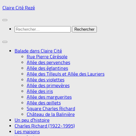
Skip
Claire Cité Rezé
to
content
Rechercher :
Balade dans Claire Cité
Rue Pierre Cérésole
Allée des pervenches
Allée des églantines
Allée des Tilleuls et Allée des Lauriers
Allée des violettes
Allée des primevères
Allée des iris
Allée des marguerites
Allée des œillets
Square Charles Richard
Château de la Balinière
Un peu d’histoire
Charles Richard (1922-1995)
Les maisons