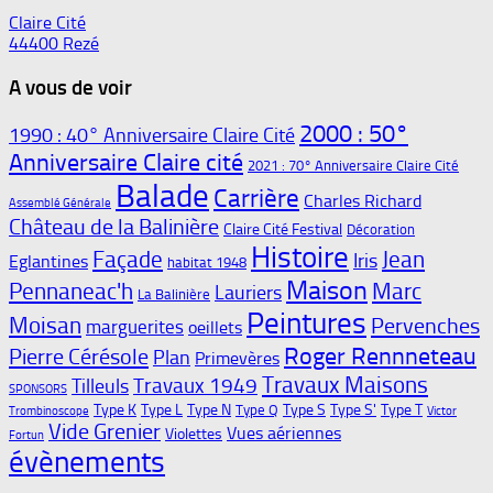
Claire Cité
44400 Rezé
A vous de voir
2000 : 50°
1990 : 40° Anniversaire Claire Cité
Anniversaire Claire cité
2021 : 70° Anniversaire Claire Cité
Balade
Carrière
Charles Richard
Assemblé Générale
Château de la Balinière
Claire Cité Festival
Décoration
Histoire
Façade
Jean
Iris
Eglantines
habitat 1948
Maison
Pennaneac'h
Marc
Lauriers
La Balinière
Peintures
Moisan
Pervenches
marguerites
oeillets
Roger Rennneteau
Pierre Cérésole
Plan
Primevères
Travaux Maisons
Travaux 1949
Tilleuls
SPONSORS
Type K
Type L
Type N
Type S
Type S'
Type T
Type Q
Trombinoscope
Victor
Vide Grenier
Vues aériennes
Violettes
Fortun
évènements