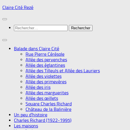
Skip
Claire Cité Rezé
to
content
Rechercher :
Balade dans Claire Cité
Rue Pierre Cérésole
Allée des pervenches
Allée des églantines
Allée des Tilleuls et Allée des Lauriers
Allée des violettes
Allée des primevères
Allée des iris
Allée des marguerites
Allée des œillets
Square Charles Richard
Château de la Balinière
Un peu d’histoire
Charles Richard (1922-1995)
Les maisons