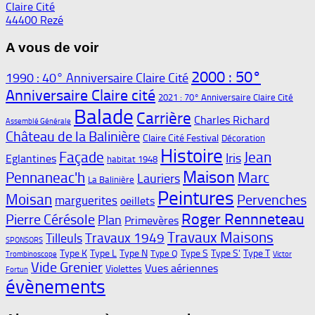
Claire Cité
44400 Rezé
A vous de voir
2000 : 50°
1990 : 40° Anniversaire Claire Cité
Anniversaire Claire cité
2021 : 70° Anniversaire Claire Cité
Balade
Carrière
Charles Richard
Assemblé Générale
Château de la Balinière
Claire Cité Festival
Décoration
Histoire
Façade
Jean
Iris
Eglantines
habitat 1948
Maison
Pennaneac'h
Marc
Lauriers
La Balinière
Peintures
Moisan
Pervenches
marguerites
oeillets
Roger Rennneteau
Pierre Cérésole
Plan
Primevères
Travaux Maisons
Travaux 1949
Tilleuls
SPONSORS
Type K
Type L
Type N
Type S
Type S'
Type T
Type Q
Trombinoscope
Victor
Vide Grenier
Vues aériennes
Violettes
Fortun
évènements