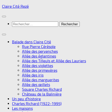
Skip
Claire Cité Rezé
to
content
Rechercher :
Balade dans Claire Cité
Rue Pierre Cérésole
Allée des pervenches
Allée des églantines
Allée des Tilleuls et Allée des Lauriers
Allée des violettes
Allée des primevères
Allée des iris
Allée des marguerites
Allée des œillets
Square Charles Richard
Château de la Balinière
Un peu d’histoire
Charles Richard (1922-1995)
Les maisons