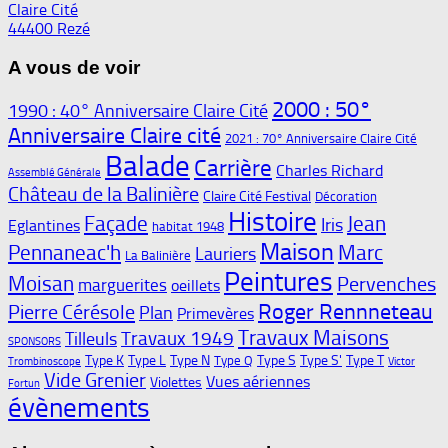
Claire Cité
44400 Rezé
A vous de voir
2000 : 50°
1990 : 40° Anniversaire Claire Cité
Anniversaire Claire cité
2021 : 70° Anniversaire Claire Cité
Balade
Carrière
Charles Richard
Assemblé Générale
Château de la Balinière
Claire Cité Festival
Décoration
Histoire
Façade
Jean
Iris
Eglantines
habitat 1948
Maison
Pennaneac'h
Marc
Lauriers
La Balinière
Peintures
Moisan
Pervenches
marguerites
oeillets
Roger Rennneteau
Pierre Cérésole
Plan
Primevères
Travaux Maisons
Travaux 1949
Tilleuls
SPONSORS
Type K
Type L
Type N
Type S
Type S'
Type T
Type Q
Trombinoscope
Victor
Vide Grenier
Vues aériennes
Violettes
Fortun
évènements