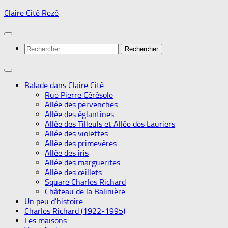
Skip
Claire Cité Rezé
to
content
Rechercher :
Balade dans Claire Cité
Rue Pierre Cérésole
Allée des pervenches
Allée des églantines
Allée des Tilleuls et Allée des Lauriers
Allée des violettes
Allée des primevères
Allée des iris
Allée des marguerites
Allée des œillets
Square Charles Richard
Château de la Balinière
Un peu d’histoire
Charles Richard (1922-1995)
Les maisons