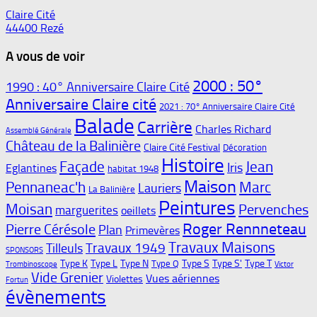
Claire Cité
44400 Rezé
A vous de voir
2000 : 50°
1990 : 40° Anniversaire Claire Cité
Anniversaire Claire cité
2021 : 70° Anniversaire Claire Cité
Balade
Carrière
Charles Richard
Assemblé Générale
Château de la Balinière
Claire Cité Festival
Décoration
Histoire
Façade
Jean
Iris
Eglantines
habitat 1948
Maison
Pennaneac'h
Marc
Lauriers
La Balinière
Peintures
Moisan
Pervenches
marguerites
oeillets
Roger Rennneteau
Pierre Cérésole
Plan
Primevères
Travaux Maisons
Travaux 1949
Tilleuls
SPONSORS
Type K
Type L
Type N
Type S
Type S'
Type T
Type Q
Trombinoscope
Victor
Vide Grenier
Vues aériennes
Violettes
Fortun
évènements