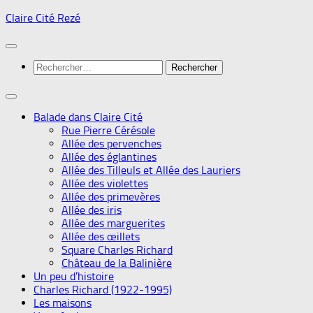
Skip
Claire Cité Rezé
to
content
Rechercher :
Balade dans Claire Cité
Rue Pierre Cérésole
Allée des pervenches
Allée des églantines
Allée des Tilleuls et Allée des Lauriers
Allée des violettes
Allée des primevères
Allée des iris
Allée des marguerites
Allée des œillets
Square Charles Richard
Château de la Balinière
Un peu d’histoire
Charles Richard (1922-1995)
Les maisons