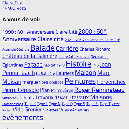
Claire Cité
44400 Rezé
A vous de voir
2000 : 50°
1990 : 40° Anniversaire Claire Cité
Anniversaire Claire cité
2021 : 70° Anniversaire Claire Cité
Balade
Carrière
Charles Richard
Assemblé Générale
Château de la Balinière
Claire Cité Festival
Décoration
Histoire
Façade
Jean
Iris
Eglantines
habitat 1948
Maison
Pennaneac'h
Marc
Lauriers
La Balinière
Peintures
Moisan
Pervenches
marguerites
oeillets
Roger Rennneteau
Pierre Cérésole
Plan
Primevères
Travaux Maisons
Travaux 1949
Tilleuls
SPONSORS
Type K
Type L
Type N
Type S
Type S'
Type T
Type Q
Trombinoscope
Victor
Vide Grenier
Vues aériennes
Violettes
Fortun
évènements