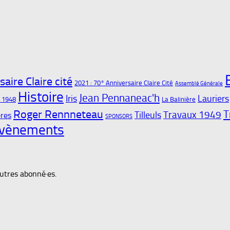
aire Claire cité
2021 : 70° Anniversaire Claire Cité
Assemblé Générale
Histoire
Jean Pennaneac'h
Iris
Lauriers
t 1948
La Balinière
Roger Rennneteau
T
Travaux 1949
Tilleuls
res
SPONSORS
vènements
autres abonné·es.