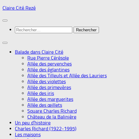
Skip
Claire Cité Rezé
to
content
Rechercher :
Balade dans Claire Cité
Rue Pierre Cérésole
Allée des pervenches
Allée des églantines
Allée des Tilleuls et Allée des Lauriers
Allée des violettes
Allée des primevères
Allée des iris
Allée des marguerites
Allée des œillets
Square Charles Richard
Château de la Balinière
Un peu d’histoire
Charles Richard (1922-1995)
Les maisons