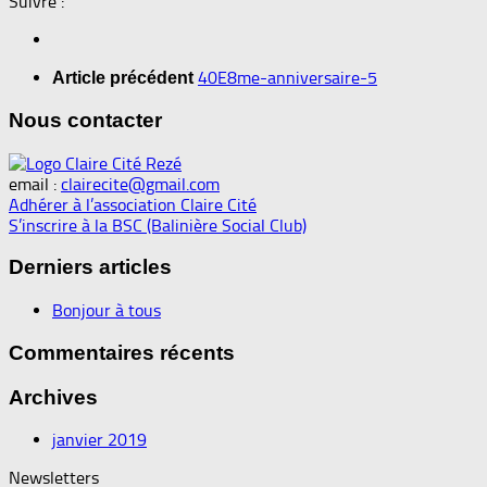
Suivre :
40E8me-anniversaire-5
Article précédent
Nous contacter
email :
clairecite@gmail.com
Adhérer à l’association Claire Cité
S’inscrire à la BSC (Balinière Social Club)
Derniers articles
Bonjour à tous
Commentaires récents
Archives
janvier 2019
Newsletters