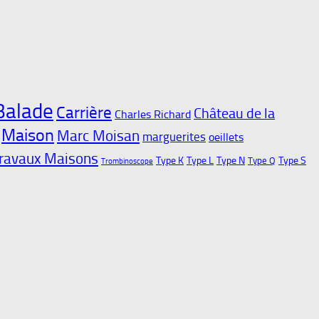
Balade
Carrière
Château de la
Charles Richard
Maison
Marc Moisan
marguerites
oeillets
ravaux Maisons
Type K
Type L
Type N
Type S
Type Q
Trombinoscope