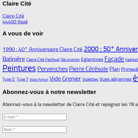
Claire Cité
Claire Cité
44400 Rezé
A vous de voir
2000 : 50° Annivers
1990 : 40° Anniversaire Claire Cité
Façade
Balinière
Eglantines
Claire Cité Festival
Décoration
habita
Peintures
Pervenches
Pierre Cérésole
Plan
Primevè
é
Vide Grenier
Vues aériennes
Type S'
Type T
Violettes
Victor Fortun
Abonnez-vous à notre newsletter
Abonnez-vous à la newsletter de Claire Cité et rejoignez les 78 