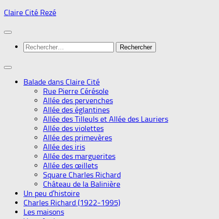
Skip
Claire Cité Rezé
to
content
Rechercher :
Balade dans Claire Cité
Rue Pierre Cérésole
Allée des pervenches
Allée des églantines
Allée des Tilleuls et Allée des Lauriers
Allée des violettes
Allée des primevères
Allée des iris
Allée des marguerites
Allée des œillets
Square Charles Richard
Château de la Balinière
Un peu d’histoire
Charles Richard (1922-1995)
Les maisons