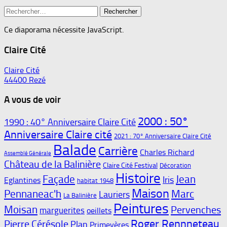
Rechercher :
Ce diaporama nécessite JavaScript.
Claire Cité
Claire Cité
44400 Rezé
A vous de voir
2000 : 50°
1990 : 40° Anniversaire Claire Cité
Anniversaire Claire cité
2021 : 70° Anniversaire Claire Cité
Balade
Carrière
Charles Richard
Assemblé Générale
Château de la Balinière
Claire Cité Festival
Décoration
Histoire
Façade
Jean
Iris
Eglantines
habitat 1948
Maison
Pennaneac'h
Marc
Lauriers
La Balinière
Peintures
Moisan
Pervenches
marguerites
oeillets
Roger Rennneteau
Pierre Cérésole
Plan
Primevères