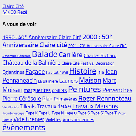
Claire Cité
44400 Rezé
A vous de voir
2000 : 50°
1990 : 40° Anniversaire Claire Cité
Anniversaire Claire cité
2021 : 70° Anniversaire Claire Cité
Balade
Carrière
Charles Richard
Assemblé Générale
Château de la Balinière
Claire Cité Festival
Décoration
Histoire
Façade
Jean
Iris
Eglantines
habitat 1948
Maison
Pennaneac'h
Marc
Lauriers
La Balinière
Peintures
Moisan
Pervenches
marguerites
oeillets
Roger Rennneteau
Pierre Cérésole
Plan
Primevères
Travaux Maisons
Travaux 1949
Tilleuls
SPONSORS
Type K
Type L
Type N
Type S
Type S'
Type T
Type Q
Trombinoscope
Victor
Vide Grenier
Vues aériennes
Violettes
Fortun
évènements