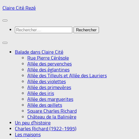
Skip
Claire Cité Rezé
to
content
Rechercher :
Balade dans Claire Cité
Rue Pierre Cérésole
Allée des pervenches
Allée des églantines
Allée des Tilleuls et Allée des Lauriers
Allée des violettes
Allée des primevères
Allée des iris
Allée des marguerites
Allée des œillets
Square Charles Richard
Château de la Balinière
Un peu d’histoire
Charles Richard (1922-1995)
Les maisons