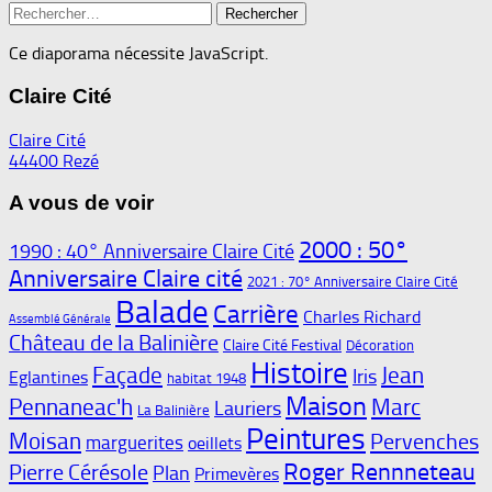
Rechercher :
Ce diaporama nécessite JavaScript.
Claire Cité
Claire Cité
44400 Rezé
A vous de voir
2000 : 50°
1990 : 40° Anniversaire Claire Cité
Anniversaire Claire cité
2021 : 70° Anniversaire Claire Cité
Balade
Carrière
Charles Richard
Assemblé Générale
Château de la Balinière
Claire Cité Festival
Décoration
Histoire
Façade
Jean
Iris
Eglantines
habitat 1948
Maison
Pennaneac'h
Marc
Lauriers
La Balinière
Peintures
Moisan
Pervenches
marguerites
oeillets
Roger Rennneteau
Pierre Cérésole
Plan
Primevères