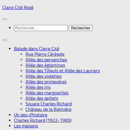
Skip
Claire Cité Rezé
to
content
Rechercher :
Balade dans Claire Cité
Rue Pierre Cérésole
Allée des pervenches
Allée des églantines
Allée des Tilleuls et Allée des Lauriers
Allée des violettes
Allée des primevères
Allée des iris
Allée des marguerites
Allée des œillets
Square Charles Richard
Château de la Balinière
Un peu d’histoire
Charles Richard (1922-1995)
Les maisons