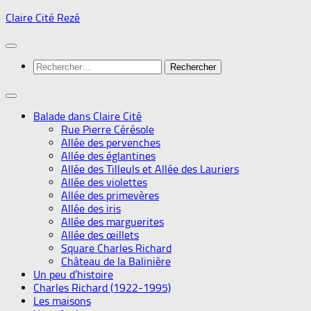
Skip
Claire Cité Rezé
to
content
Rechercher :
Balade dans Claire Cité
Rue Pierre Cérésole
Allée des pervenches
Allée des églantines
Allée des Tilleuls et Allée des Lauriers
Allée des violettes
Allée des primevères
Allée des iris
Allée des marguerites
Allée des œillets
Square Charles Richard
Château de la Balinière
Un peu d’histoire
Charles Richard (1922-1995)
Les maisons