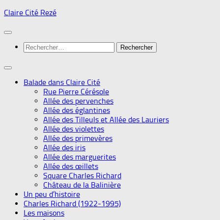
Skip
Claire Cité Rezé
to
content
Rechercher :
Balade dans Claire Cité
Rue Pierre Cérésole
Allée des pervenches
Allée des églantines
Allée des Tilleuls et Allée des Lauriers
Allée des violettes
Allée des primevères
Allée des iris
Allée des marguerites
Allée des œillets
Square Charles Richard
Château de la Balinière
Un peu d’histoire
Charles Richard (1922-1995)
Les maisons