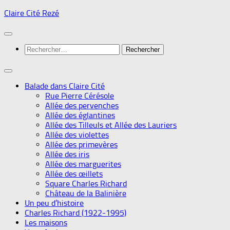
Skip
Claire Cité Rezé
to
content
Rechercher :
Balade dans Claire Cité
Rue Pierre Cérésole
Allée des pervenches
Allée des églantines
Allée des Tilleuls et Allée des Lauriers
Allée des violettes
Allée des primevères
Allée des iris
Allée des marguerites
Allée des œillets
Square Charles Richard
Château de la Balinière
Un peu d’histoire
Charles Richard (1922-1995)
Les maisons