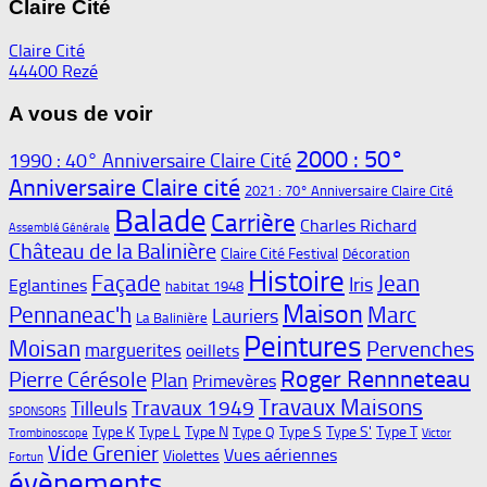
Claire Cité
Claire Cité
44400 Rezé
A vous de voir
2000 : 50°
1990 : 40° Anniversaire Claire Cité
Anniversaire Claire cité
2021 : 70° Anniversaire Claire Cité
Balade
Carrière
Charles Richard
Assemblé Générale
Château de la Balinière
Claire Cité Festival
Décoration
Histoire
Façade
Jean
Iris
Eglantines
habitat 1948
Maison
Pennaneac'h
Marc
Lauriers
La Balinière
Peintures
Moisan
Pervenches
marguerites
oeillets
Roger Rennneteau
Pierre Cérésole
Plan
Primevères
Travaux Maisons
Travaux 1949
Tilleuls
SPONSORS
Type K
Type L
Type N
Type S
Type S'
Type T
Type Q
Trombinoscope
Victor
Vide Grenier
Vues aériennes
Violettes
Fortun
évènements