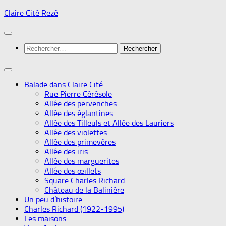
Skip
Claire Cité Rezé
to
content
Rechercher :
Balade dans Claire Cité
Rue Pierre Cérésole
Allée des pervenches
Allée des églantines
Allée des Tilleuls et Allée des Lauriers
Allée des violettes
Allée des primevères
Allée des iris
Allée des marguerites
Allée des œillets
Square Charles Richard
Château de la Balinière
Un peu d’histoire
Charles Richard (1922-1995)
Les maisons