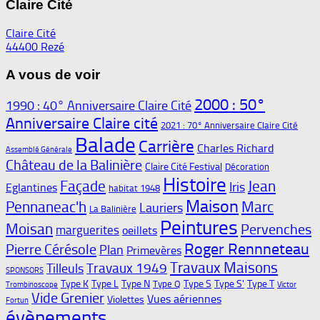
Claire Cité
Claire Cité
44400 Rezé
A vous de voir
2000 : 50°
1990 : 40° Anniversaire Claire Cité
Anniversaire Claire cité
2021 : 70° Anniversaire Claire Cité
Balade
Carrière
Charles Richard
Assemblé Générale
Château de la Balinière
Claire Cité Festival
Décoration
Histoire
Façade
Jean
Iris
Eglantines
habitat 1948
Maison
Pennaneac'h
Marc
Lauriers
La Balinière
Peintures
Moisan
Pervenches
marguerites
oeillets
Roger Rennneteau
Pierre Cérésole
Plan
Primevères
Travaux Maisons
Travaux 1949
Tilleuls
SPONSORS
Type K
Type L
Type N
Type S
Type S'
Type T
Type Q
Trombinoscope
Victor
Vide Grenier
Vues aériennes
Violettes
Fortun
évènements