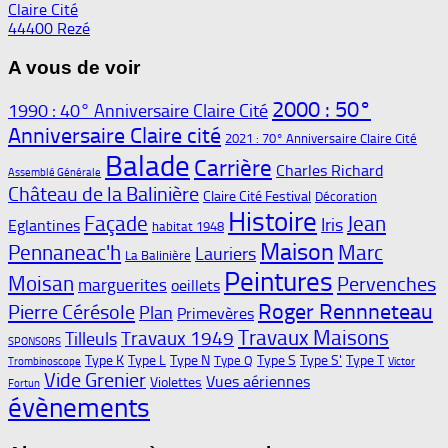
Claire Cité
44400 Rezé
A vous de voir
2000 : 50°
1990 : 40° Anniversaire Claire Cité
Anniversaire Claire cité
2021 : 70° Anniversaire Claire Cité
Balade
Carrière
Charles Richard
Assemblé Générale
Château de la Balinière
Claire Cité Festival
Décoration
Histoire
Façade
Jean
Iris
Eglantines
habitat 1948
Maison
Pennaneac'h
Marc
Lauriers
La Balinière
Peintures
Moisan
Pervenches
marguerites
oeillets
Roger Rennneteau
Pierre Cérésole
Plan
Primevères
Travaux Maisons
Travaux 1949
Tilleuls
SPONSORS
Type K
Type L
Type N
Type S
Type S'
Type T
Type Q
Trombinoscope
Victor
Vide Grenier
Vues aériennes
Violettes
Fortun
évènements