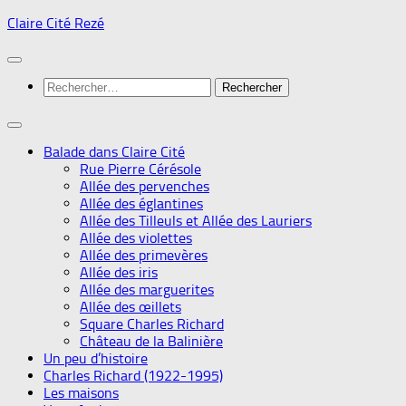
Skip
Claire Cité Rezé
to
content
Rechercher :
Balade dans Claire Cité
Rue Pierre Cérésole
Allée des pervenches
Allée des églantines
Allée des Tilleuls et Allée des Lauriers
Allée des violettes
Allée des primevères
Allée des iris
Allée des marguerites
Allée des œillets
Square Charles Richard
Château de la Balinière
Un peu d’histoire
Charles Richard (1922-1995)
Les maisons