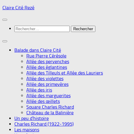
Skip
Claire Cité Rezé
to
content
Rechercher :
Balade dans Claire Cité
Rue Pierre Cérésole
Allée des pervenches
Allée des églantines
Allée des Tilleuls et Allée des Lauriers
Allée des violettes
Allée des primevères
Allée des iris
Allée des marguerites
Allée des œillets
Square Charles Richard
Château de la Balinière
Un peu d’histoire
Charles Richard (1922-1995)
Les maisons