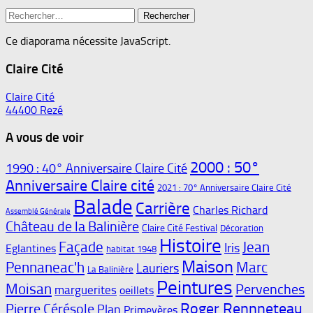
Rechercher :
Ce diaporama nécessite JavaScript.
Claire Cité
Claire Cité
44400 Rezé
A vous de voir
2000 : 50°
1990 : 40° Anniversaire Claire Cité
Anniversaire Claire cité
2021 : 70° Anniversaire Claire Cité
Balade
Carrière
Charles Richard
Assemblé Générale
Château de la Balinière
Claire Cité Festival
Décoration
Histoire
Façade
Jean
Iris
Eglantines
habitat 1948
Maison
Pennaneac'h
Marc
Lauriers
La Balinière
Peintures
Moisan
Pervenches
marguerites
oeillets
Roger Rennneteau
Pierre Cérésole
Plan
Primevères